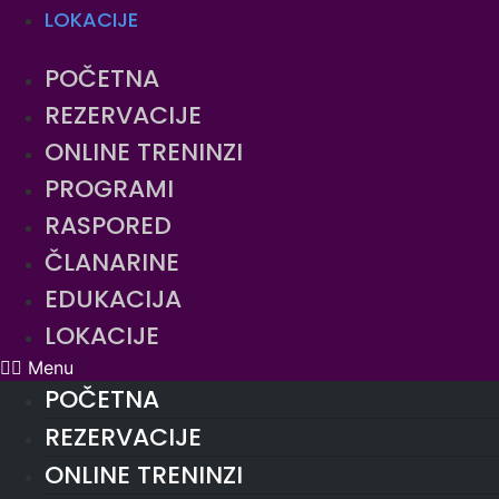
LOKACIJE
POČETNA
REZERVACIJE
ONLINE TRENINZI
PROGRAMI
RASPORED
ČLANARINE
EDUKACIJA
LOKACIJE
Menu
POČETNA
REZERVACIJE
ONLINE TRENINZI