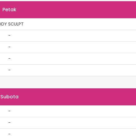
Petak
ODY SCULPT
-
-
-
-
Subota
-
-
-