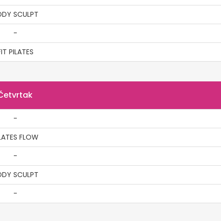
ODY SCULPT
-
FIT PILATES
Četvrtak
-
LATES FLOW
-
ODY SCULPT
-