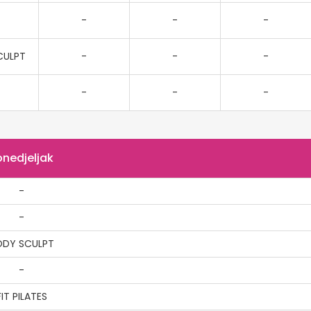
-
-
-
CULPT
-
-
-
-
-
-
onedjeljak
-
-
ODY SCULPT
-
FIT PILATES