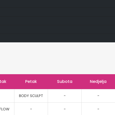
tak
Petak
Subota
Nedjelja
BODY SCULPT
-
-
 FLOW
-
-
-