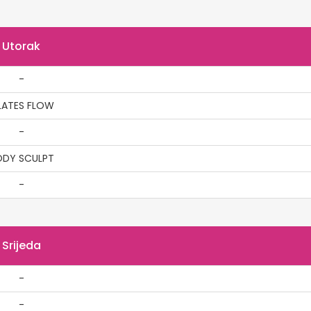
Utorak
-
LATES FLOW
-
ODY SCULPT
-
Srijeda
-
-