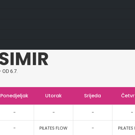
SIMIR
 OD 6.7.
Ponedjeljak
Utorak
Srijeda
Četvr
-
-
-
-
-
PILATES FLOW
-
PILATES