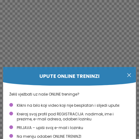
UPUTE ONLINE TRENINZI
Želiš vježbati uz naše ONLINE treninge?
Klikni na bilo koji video koji nije besplatan i slijedi upute:
Kreiraj svoj profil pod REGISTRACIJA: nadimak, ime i
prezime, e-mail adresa, odaberi lozinku
PRIJAVA – upiši svoj e-mail i lozinku
Na meniju odaberi ONLINE TRENINZI