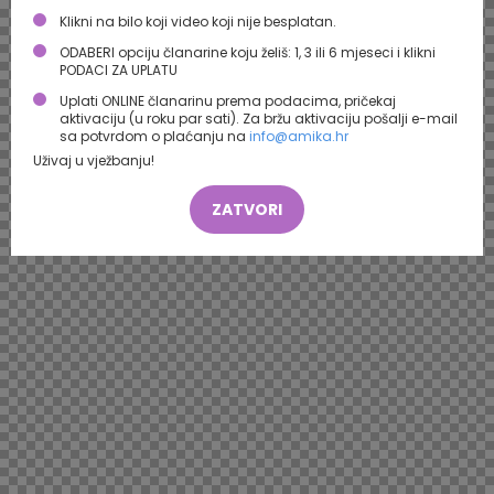
Klikni na bilo koji video koji nije besplatan.
ODABERI opciju članarine koju želiš: 1, 3 ili 6 mjeseci i klikni
PODACI ZA UPLATU
Uplati ONLINE članarinu prema podacima, pričekaj
aktivaciju (u roku par sati). Za bržu aktivaciju pošalji e-mail
sa potvrdom o plaćanju na
info@amika.hr
Uživaj u vježbanju!
ZATVORI